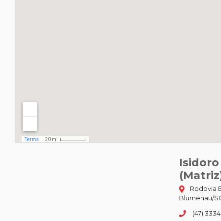
Isidor
(Matriz
Rodovia B
Blumenau/SC
(47) 3334