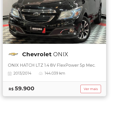
Chevrolet
ONIX
ONIX HATCH LTZ 1.4 8V FlexPower 5p Mec.
2013/2014
144.039 km
59.900
R$
Ver mais