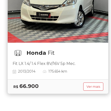
Honda
Fit
Fit LX 1.4/ 1.4 Flex 8V/16V 5p Mec.
2013/2014
175.654 km
66.900
R$
Ver mais