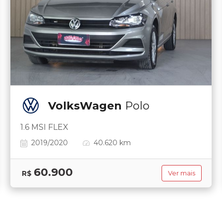
VolksWagen
Polo
1.6 MSI FLEX
2019/2020
40.620 km
60.900
R$
Ver mais