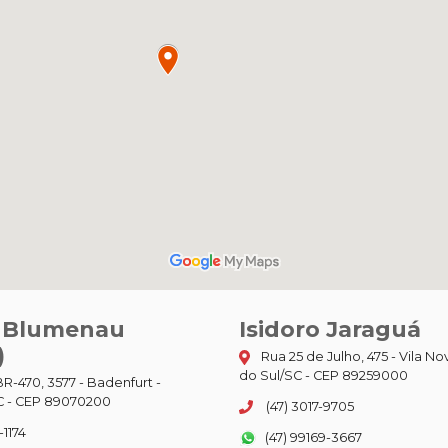
o Blumenau
Isidoro Jaraguá
)
Rua 25 de Julho, 475 - Vila No
do Sul/SC - CEP 89259000
R-470, 3577 - Badenfurt -
 - CEP 89070200
(47) 3017-9705
-1174
(47) 99169-3667