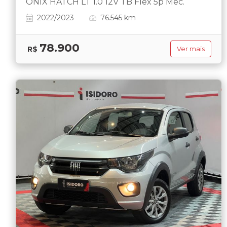
ONIX HATCH LT 1.0 12V TB Flex 5p Mec.
2022/2023
76.545 km
78.900
R$
Ver mais