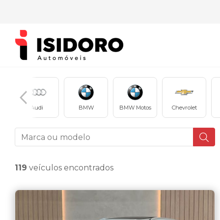
en
Audi
BMW
BMW Motos
Chevrolet
119
veículos encontrados