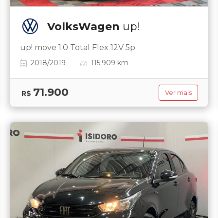
VolksWagen
up!
up! move 1.0 Total Flex 12V 5p
2018/2019
115.909 km
71.900
R$
Ver mais