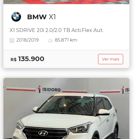
BMW
X1
X1 SDRIVE 20i 2.0/2.0 TB Acti.Flex Aut.
2018/2019
85.871 km
135.900
R$
Ver mais