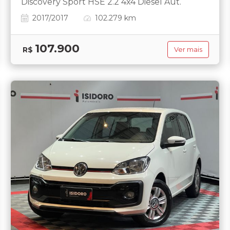
Discovery Sport HSE 2.2 4x4 Diesel Aut.
2017/2017
102.279 km
107.900
R$
Ver mais