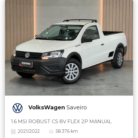
VolksWagen
Saveiro
1.6 MSI ROBUST CS 8V FLEX 2P MANUAL
2021/2022
58.376 km