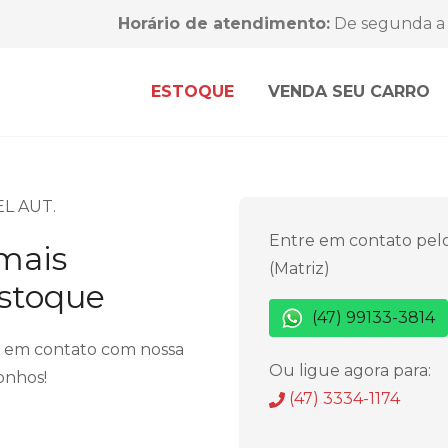
Horário de atendimento:
De segunda a 
ESTOQUE
VENDA SEU CARRO
EL AUT.
Entre em contato pel
 mais
(Matriz)
estoque
(47) 99133-3814
r em contato com nossa
Ou ligue agora para:
onhos!
(47) 3334-1174