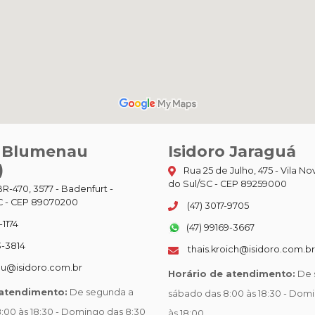
o Blumenau
Isidoro Jaraguá
)
Rua 25 de Julho, 475 - Vila No
do Sul/SC - CEP 89259000
R-470, 3577 - Badenfurt -
 - CEP 89070200
(47) 3017-9705
-1174
(47) 99169-3667
3-3814
thais.kroich@isidoro.com.br
u@isidoro.com.br
Horário de atendimento:
De 
 atendimento:
De segunda a
sábado das 8:00 às 18:30 - Dom
:00 às 18:30 - Domingo das 8:30
às 18:00