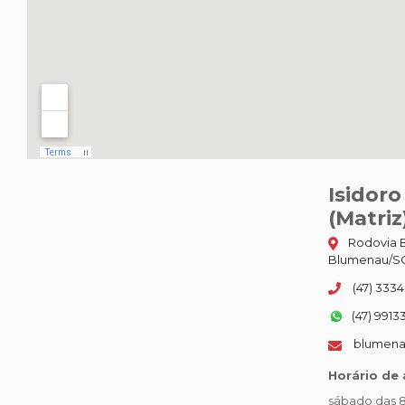
Isidor
(Matriz
Rodovia B
Blumenau/SC
(47) 3334
(47) 9913
blumena
Horário de
sábado das 8