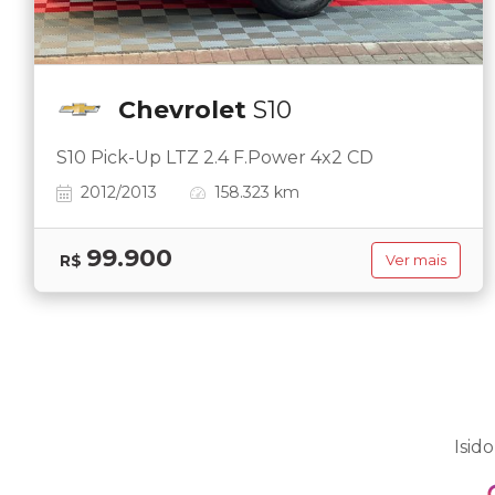
Chevrolet
S10
S10 Pick-Up LTZ 2.4 F.Power 4x2 CD
2012/2013
158.323 km
99.900
R$
Ver mais
Isid