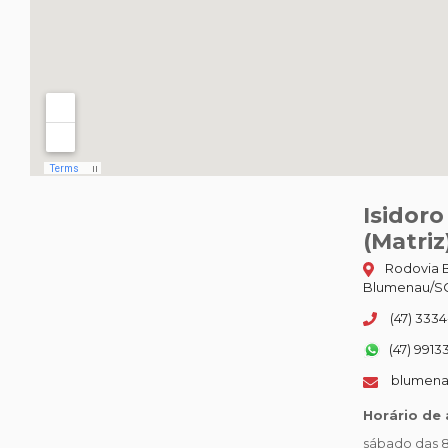
Isidor
(Matriz
Rodovia B
Blumenau/SC
(47) 3334
(47) 9913
blumena
Horário de
sábado das 8