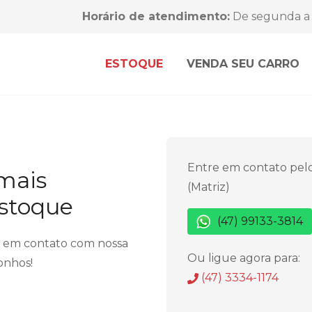
Horário de atendimento:
De segunda a 
ESTOQUE
VENDA SEU CARRO
Entre em contato pel
 mais
(Matriz)
estoque
(47) 99133-3814
r em contato com nossa
Ou ligue agora para:
onhos!
(47) 3334-1174