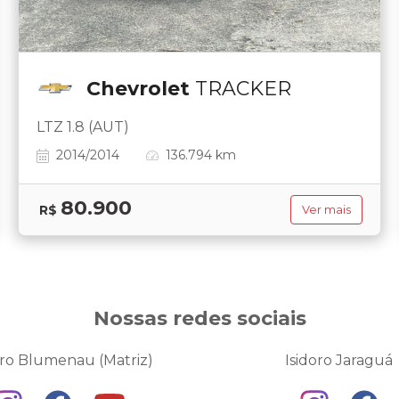
Chevrolet
TRACKER
LTZ 1.8 (AUT)
2014/2014
136.794 km
80.900
R$
Ver mais
Nossas redes sociais
oro Blumenau (Matriz)
Isidoro Jaraguá