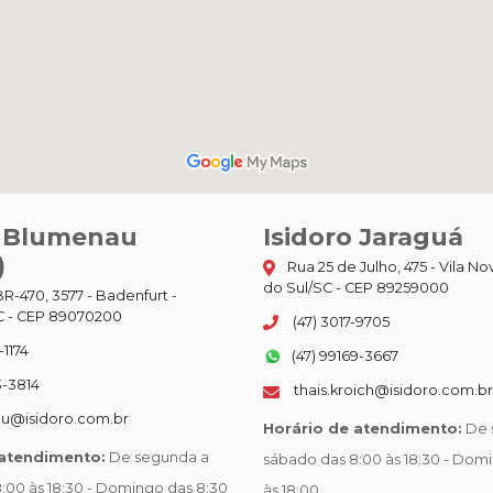
o Blumenau
Isidoro Jaraguá
)
Rua 25 de Julho, 475 - Vila No
do Sul/SC - CEP 89259000
R-470, 3577 - Badenfurt -
 - CEP 89070200
(47) 3017-9705
-1174
(47) 99169-3667
3-3814
thais.kroich@isidoro.com.br
u@isidoro.com.br
Horário de atendimento:
De 
 atendimento:
De segunda a
sábado das 8:00 às 18:30 - Dom
:00 às 18:30 - Domingo das 8:30
às 18:00