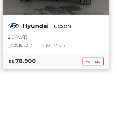
Hyundai
Tucson
2.0 (AUT)
2016/2017
101.114 km
78.900
R$
Ver mais