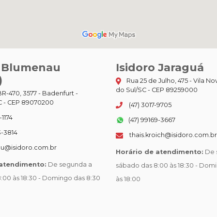
o Blumenau
Isidoro Jaraguá
)
Rua 25 de Julho, 475 - Vila No
do Sul/SC - CEP 89259000
R-470, 3577 - Badenfurt -
 - CEP 89070200
(47) 3017-9705
-1174
(47) 99169-3667
3-3814
thais.kroich@isidoro.com.br
u@isidoro.com.br
Horário de atendimento:
De 
 atendimento:
De segunda a
sábado das 8:00 às 18:30 - Dom
:00 às 18:30 - Domingo das 8:30
às 18:00