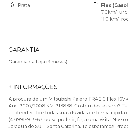
Prata
Flex (Gasol
7.0km/l ur
11.0 km/l ro
GARANTIA
Garantia da Loja (3 meses)
+ INFORMAÇÕES
A procura de um Mitsubishi Pajero TR4 2.0 Flex 16V 4
Ano: 2007/2008 KM: 213838. Gostou deste carro? T
te atender. Tire todas suas dúvidas de forma rápid
(47)99169-3667, ou se preferir, faça uma visita. Noss
Jaraguá do Sul - Santa Catarina. Te esperamos! Preço 