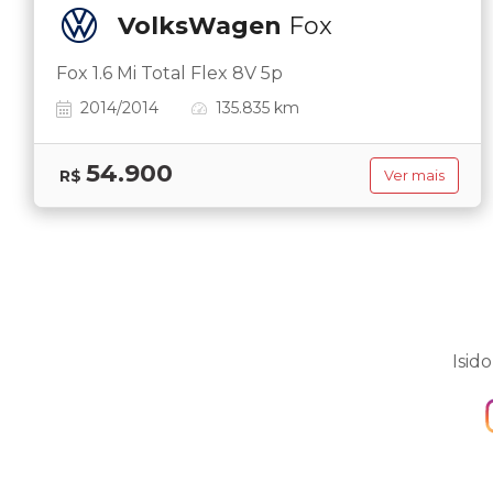
VolksWagen
Fox
Fox 1.6 Mi Total Flex 8V 5p
2014/2014
135.835 km
54.900
R$
Ver mais
Isid