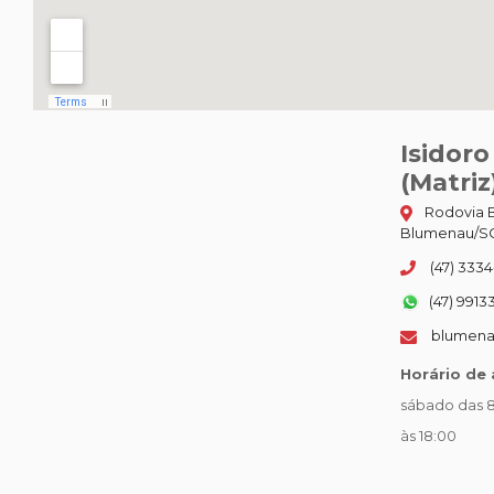
Isidor
(Matriz
Rodovia B
Blumenau/SC
(47) 3334
(47) 9913
blumena
Horário de
sábado das 8
às 18:00