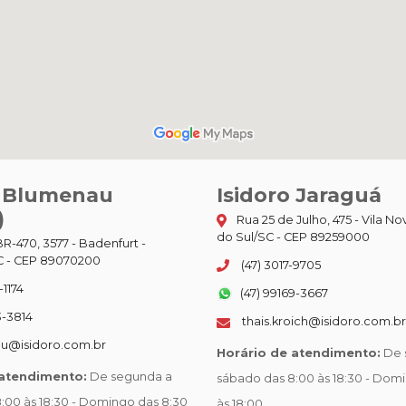
o Blumenau
Isidoro Jaraguá
)
Rua 25 de Julho, 475 - Vila No
do Sul/SC - CEP 89259000
R-470, 3577 - Badenfurt -
 - CEP 89070200
(47) 3017-9705
-1174
(47) 99169-3667
3-3814
thais.kroich@isidoro.com.br
u@isidoro.com.br
Horário de atendimento:
De 
 atendimento:
De segunda a
sábado das 8:00 às 18:30 - Dom
:00 às 18:30 - Domingo das 8:30
às 18:00