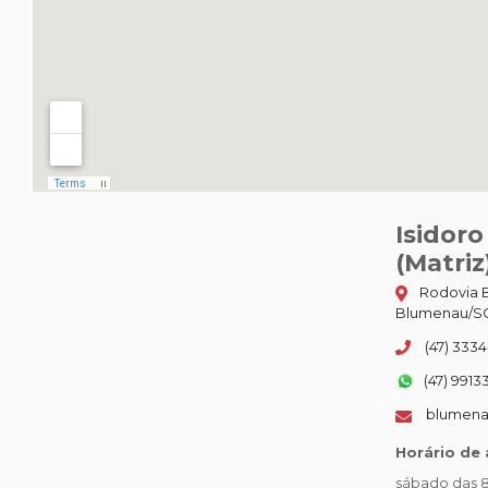
Isidor
(Matriz
Rodovia B
Blumenau/SC
(47) 3334
(47) 9913
blumena
Horário de
sábado das 8