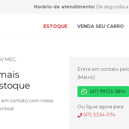
Horário de atendimento:
De segunda a 
ESTOQUE
VENDA SEU CARRO
V MEC.
Entre em contato pel
 mais
(Matriz)
estoque
(47) 99133-3814
r em contato com nossa
Ou ligue agora para:
onhos!
(47) 3334-1174