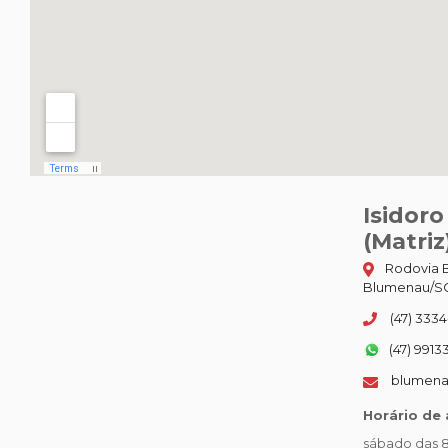
Isidor
(Matriz
Rodovia B
Blumenau/SC
(47) 3334
(47) 9913
blumena
Horário de
sábado das 8