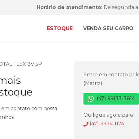
Horário de atendimento:
De segunda a 
ESTOQUE
VENDA SEU CARRO
OTAL FLEX 8V 5P
Entre em contato pel
 mais
(Matriz)
estoque
(47) 99133-3814
r em contato com nossa
Ou ligue agora para:
onhos!
(47) 3334-1174