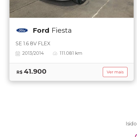
Ford
Fiesta
SE 1.6 8V FLEX
2013/2014
111.081 km
41.900
R$
Ver mais
Isid