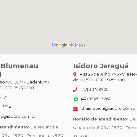
o Blumenau
Isidoro Jaraguá
)
Rua 25 de Julho, 475 - Vila No
do Sul/SC - CEP 89259000
R-470, 3577 - Badenfurt -
 - CEP 89070200
(47) 3017-9705
-1174
(47) 99169-3667
3-3814
thais.kroich@isidoro.com.br
u@isidoro.com.br
Horário de atendimento:
De 
 atendimento:
De segunda a
sábado das 8:00 às 18:30 - Dom
:00 às 18:30 - Domingo das 8:30
às 18:00