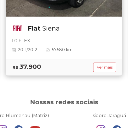
Fiat
Siena
1.0 FLEX
2011/2012
57.580 km
37.900
R$
Ver mais
Nossas redes sociais
oro Blumenau (Matriz)
Isidoro Jaraguá