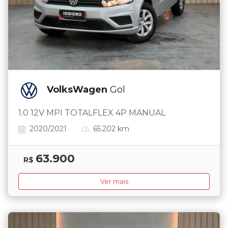
VolksWagen
Gol
1.0 12V MPI TOTALFLEX 4P MANUAL
2020/2021
65.202 km
63.900
R$
Ver mais