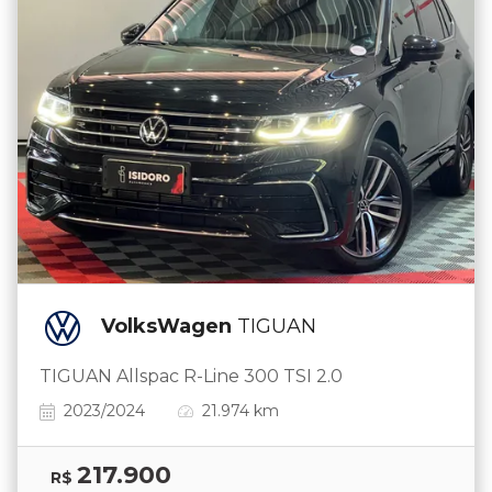
VolksWagen
TIGUAN
TIGUAN Allspac R-Line 300 TSI 2.0
2023/2024
21.974 km
217.900
R$