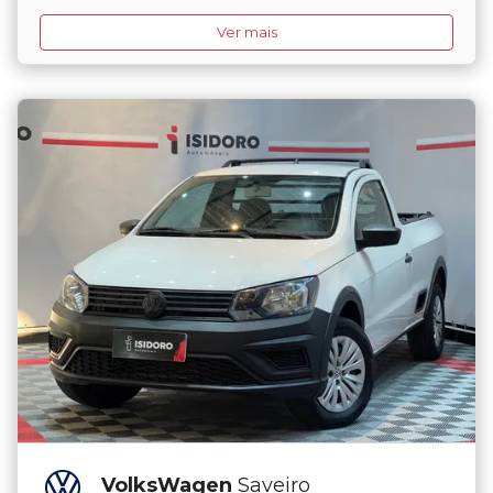
Ver mais
VolksWagen
Saveiro