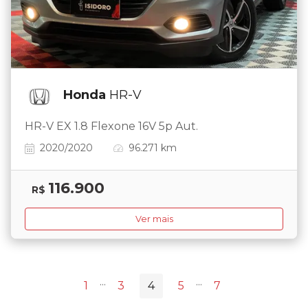
Honda
HR-V
HR-V EX 1.8 Flexone 16V 5p Aut.
2020/2020
96.271 km
116.900
R$
Ver mais
...
...
1
3
4
5
7