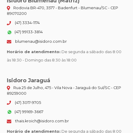
Isidoro Blumenau (Matriz)
Rodovia BR-470, 3577 - Badenfurt - Blumenau/SC - CEP
89070200
(47) 3334-1174
(47) 99133-3814
blumenau@isidoro.com.br
Horário de atendimento:
De segunda a sábado das 8:00
às 18:30 - Domingo das 8:30 às 18:00
Isidoro Jaraguá
Rua 25 de Julho, 475 - Vila Nova - Jaraguá do Sul/SC - CEP
89259000
(47) 3017-9705
(47) 99169-3667
thais.kroich@isidoro.com.br
Horário de atendimento:
De segunda a sábado das 8:00