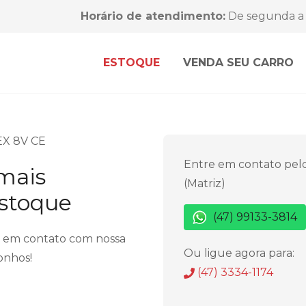
Horário de atendimento:
De segunda a 
ESTOQUE
VENDA SEU CARRO
EX 8V CE
Entre em contato pel
 mais
(Matriz)
estoque
(47) 99133-3814
r em contato com nossa
Ou ligue agora para:
onhos!
(47) 3334-1174