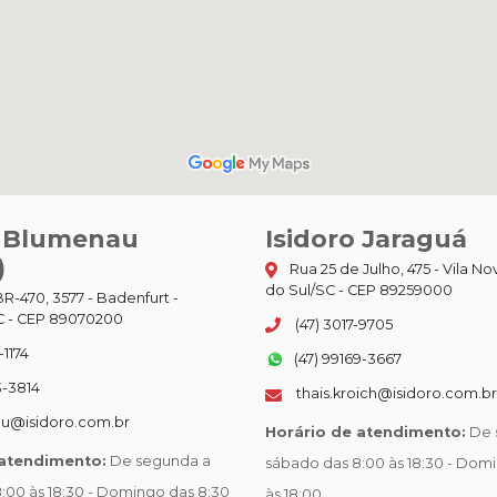
o Blumenau
Isidoro Jaraguá
)
Rua 25 de Julho, 475 - Vila No
do Sul/SC - CEP 89259000
R-470, 3577 - Badenfurt -
 - CEP 89070200
(47) 3017-9705
-1174
(47) 99169-3667
3-3814
thais.kroich@isidoro.com.br
u@isidoro.com.br
Horário de atendimento:
De 
 atendimento:
De segunda a
sábado das 8:00 às 18:30 - Dom
:00 às 18:30 - Domingo das 8:30
às 18:00