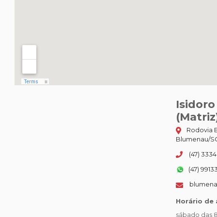
Isidor
(Matriz
Rodovia B
Blumenau/SC
(47) 3334
(47) 9913
blumena
Horário de
sábado das 8