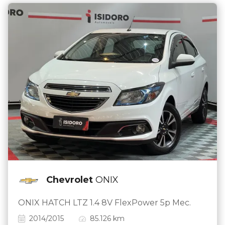
Chevrolet
ONIX
ONIX HATCH LTZ 1.4 8V FlexPower 5p Mec.
2014/2015
85.126 km